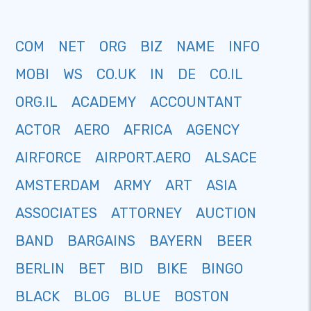
COM
NET
ORG
BIZ
NAME
INFO
MOBI
WS
CO.UK
IN
DE
CO.IL
ORG.IL
ACADEMY
ACCOUNTANT
ACTOR
AERO
AFRICA
AGENCY
AIRFORCE
AIRPORT.AERO
ALSACE
AMSTERDAM
ARMY
ART
ASIA
ASSOCIATES
ATTORNEY
AUCTION
BAND
BARGAINS
BAYERN
BEER
BERLIN
BET
BID
BIKE
BINGO
BLACK
BLOG
BLUE
BOSTON