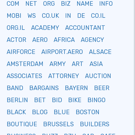
COM
NET
ORG
BIZ
NAME
INFO
MOBI
WS
CO.UK
IN
DE
CO.IL
ORG.IL
ACADEMY
ACCOUNTANT
ACTOR
AERO
AFRICA
AGENCY
AIRFORCE
AIRPORT.AERO
ALSACE
AMSTERDAM
ARMY
ART
ASIA
ASSOCIATES
ATTORNEY
AUCTION
BAND
BARGAINS
BAYERN
BEER
BERLIN
BET
BID
BIKE
BINGO
BLACK
BLOG
BLUE
BOSTON
BOUTIQUE
BRUSSELS
BUILDERS