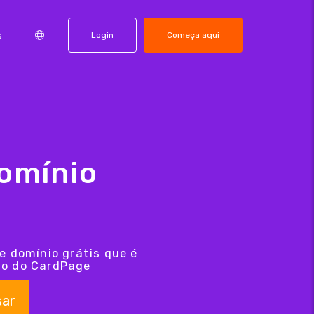
s
Login
Começa aqui
omínio
e domínio grátis que é
io do CardPage
sar