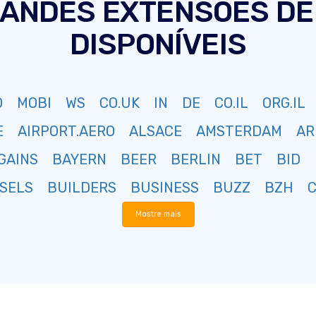
RANDES EXTENSÕES DE
DISPONÍVEIS
O
MOBI
WS
CO.UK
IN
DE
CO.IL
ORG.IL
E
AIRPORT.AERO
ALSACE
AMSTERDAM
AR
GAINS
BAYERN
BEER
BERLIN
BET
BID
SELS
BUILDERS
BUSINESS
BUZZ
BZH
Mostre mais