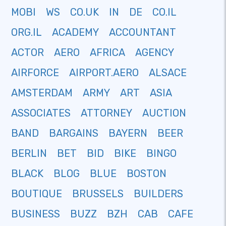
MOBI
WS
CO.UK
IN
DE
CO.IL
ORG.IL
ACADEMY
ACCOUNTANT
ACTOR
AERO
AFRICA
AGENCY
AIRFORCE
AIRPORT.AERO
ALSACE
AMSTERDAM
ARMY
ART
ASIA
ASSOCIATES
ATTORNEY
AUCTION
BAND
BARGAINS
BAYERN
BEER
BERLIN
BET
BID
BIKE
BINGO
BLACK
BLOG
BLUE
BOSTON
BOUTIQUE
BRUSSELS
BUILDERS
BUSINESS
BUZZ
BZH
CAB
CAFE