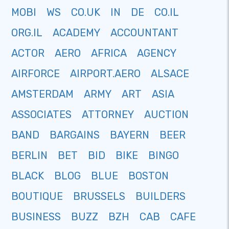
MOBI
WS
CO.UK
IN
DE
CO.IL
ORG.IL
ACADEMY
ACCOUNTANT
ACTOR
AERO
AFRICA
AGENCY
AIRFORCE
AIRPORT.AERO
ALSACE
AMSTERDAM
ARMY
ART
ASIA
ASSOCIATES
ATTORNEY
AUCTION
BAND
BARGAINS
BAYERN
BEER
BERLIN
BET
BID
BIKE
BINGO
BLACK
BLOG
BLUE
BOSTON
BOUTIQUE
BRUSSELS
BUILDERS
BUSINESS
BUZZ
BZH
CAB
CAFE