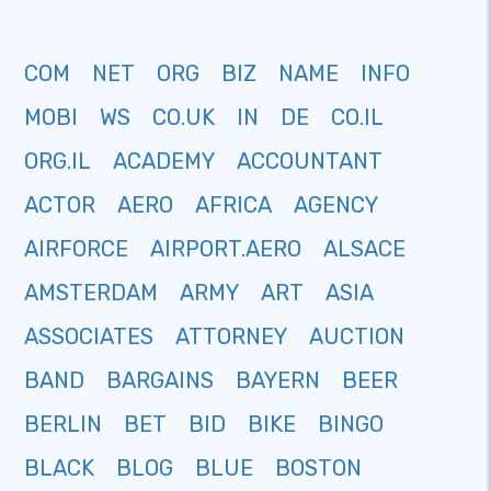
COM
NET
ORG
BIZ
NAME
INFO
MOBI
WS
CO.UK
IN
DE
CO.IL
ORG.IL
ACADEMY
ACCOUNTANT
ACTOR
AERO
AFRICA
AGENCY
AIRFORCE
AIRPORT.AERO
ALSACE
AMSTERDAM
ARMY
ART
ASIA
ASSOCIATES
ATTORNEY
AUCTION
BAND
BARGAINS
BAYERN
BEER
BERLIN
BET
BID
BIKE
BINGO
BLACK
BLOG
BLUE
BOSTON