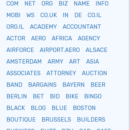
COM
NET
ORG
BIZ
NAME
INFO
MOBI
WS
CO.UK
IN
DE
CO.IL
ORG.IL
ACADEMY
ACCOUNTANT
ACTOR
AERO
AFRICA
AGENCY
AIRFORCE
AIRPORT.AERO
ALSACE
AMSTERDAM
ARMY
ART
ASIA
ASSOCIATES
ATTORNEY
AUCTION
BAND
BARGAINS
BAYERN
BEER
BERLIN
BET
BID
BIKE
BINGO
BLACK
BLOG
BLUE
BOSTON
BOUTIQUE
BRUSSELS
BUILDERS