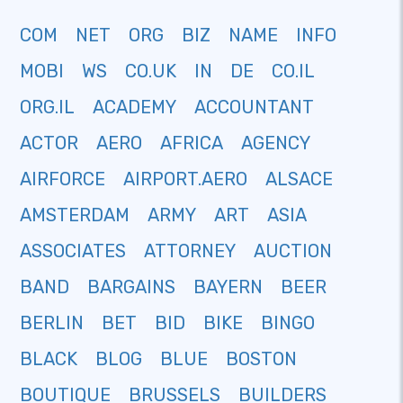
COM
NET
ORG
BIZ
NAME
INFO
MOBI
WS
CO.UK
IN
DE
CO.IL
ORG.IL
ACADEMY
ACCOUNTANT
ACTOR
AERO
AFRICA
AGENCY
AIRFORCE
AIRPORT.AERO
ALSACE
AMSTERDAM
ARMY
ART
ASIA
ASSOCIATES
ATTORNEY
AUCTION
BAND
BARGAINS
BAYERN
BEER
BERLIN
BET
BID
BIKE
BINGO
BLACK
BLOG
BLUE
BOSTON
BOUTIQUE
BRUSSELS
BUILDERS