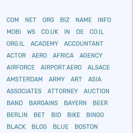
COM
NET
ORG
BIZ
NAME
INFO
MOBI
WS
CO.UK
IN
DE
CO.IL
ORG.IL
ACADEMY
ACCOUNTANT
ACTOR
AERO
AFRICA
AGENCY
AIRFORCE
AIRPORT.AERO
ALSACE
AMSTERDAM
ARMY
ART
ASIA
ASSOCIATES
ATTORNEY
AUCTION
BAND
BARGAINS
BAYERN
BEER
BERLIN
BET
BID
BIKE
BINGO
BLACK
BLOG
BLUE
BOSTON