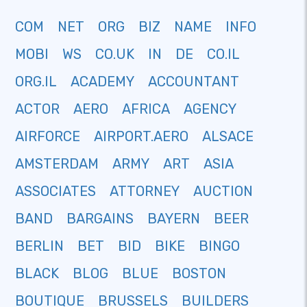
COM
NET
ORG
BIZ
NAME
INFO
MOBI
WS
CO.UK
IN
DE
CO.IL
ORG.IL
ACADEMY
ACCOUNTANT
ACTOR
AERO
AFRICA
AGENCY
AIRFORCE
AIRPORT.AERO
ALSACE
AMSTERDAM
ARMY
ART
ASIA
ASSOCIATES
ATTORNEY
AUCTION
BAND
BARGAINS
BAYERN
BEER
BERLIN
BET
BID
BIKE
BINGO
BLACK
BLOG
BLUE
BOSTON
BOUTIQUE
BRUSSELS
BUILDERS